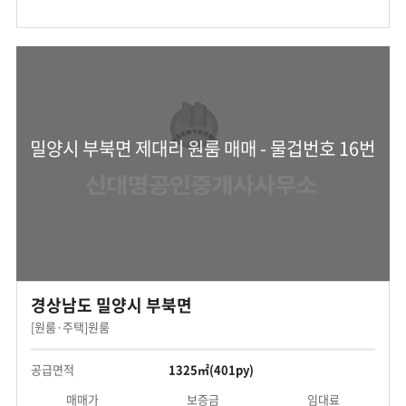
밀양시 부북면 제대리 원룸 매매 - 물겁번호 16번
경상남도 밀양시 부북면
[원룸·주택]원룸
공급면적
1325㎡(401py)
매매가
보증금
임대료