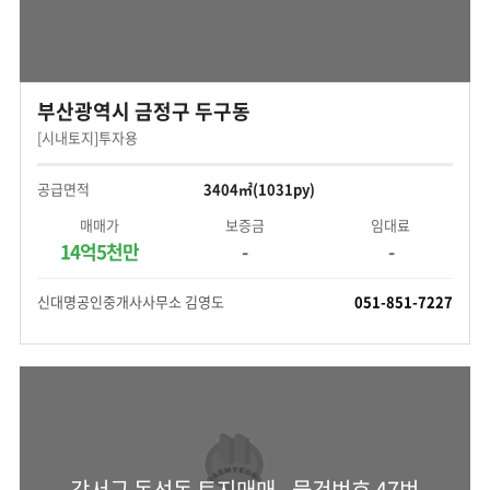
부산광역시 금정구 두구동
[시내토지]투자용
공급면적
3404㎡(1031py)
매매가
보증금
임대료
14억5천만
-
-
신대명공인중개사사무소 김영도
051-851-7227
강서구 동선동 토지매매 - 물건번호 47번