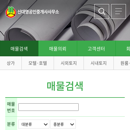
신대명공인중개사사무소
매물검색
매물의뢰
고객센터
상가
모텔·호텔
시외토지
시내토지
원룸
매물검색
매물
번호
분류