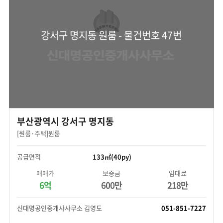
강서구 명지동 원룸 - 물건번호 47번
부산광역시 강서구 명지동
[원룸·주택]원룸
공급면적
133㎡(40py)
매매가
보증금
임대료
6억
600만
218만
신대명공인중개사사무소 김영도
051-851-7227