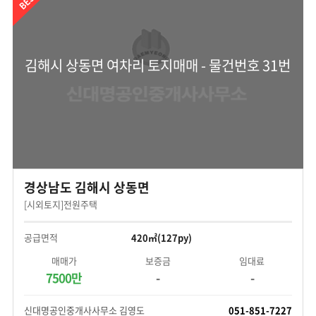
김해시 상동면 여차리 토지매매 - 물건번호 31번
경상남도 김해시 상동면
[시외토지]전원주택
공급면적
420㎡(127py)
매매가
보증금
임대료
7500만
-
-
신대명공인중개사사무소 김영도
051-851-7227