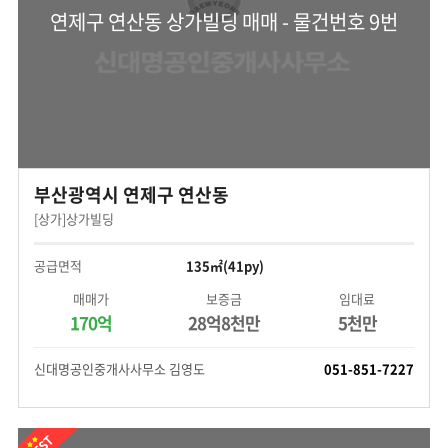
연제구 연산동 상가빌딩 매매 - 물건번호 9번
부산광역시 연제구 연산동
[상가]상가빌딩
공급면적
135㎡(41py)
매매가
보증금
임대료
170억
28억8천만
5천만
신대명공인중개사사무소 김영도
051-851-7227