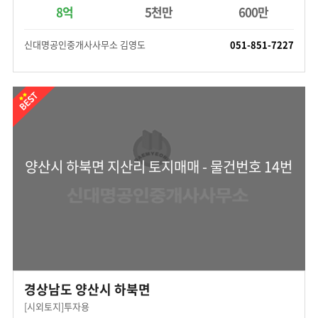
8억
5천만
600만
신대명공인중개사사무소 김영도
051-851-7227
양산시 하북면 지산리 토지매매 - 물건번호 14번
경상남도 양산시 하북면
[시외토지]투자용