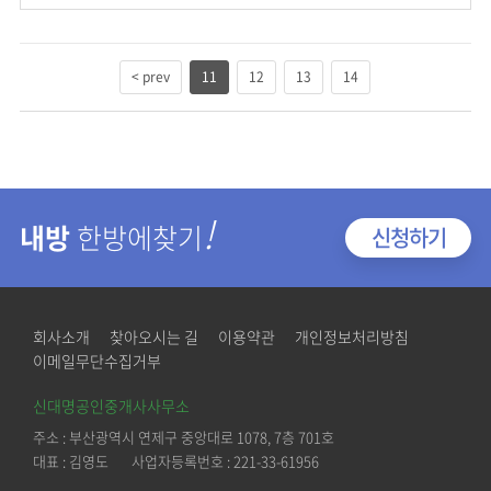
< prev
11
12
13
14
!
내방
한방에찾기
신청하기
회사소개
찾아오시는 길
이용약관
개인정보처리방침
이메일무단수집거부
신대명공인중개사사무소
주소 : 부산광역시 연제구 중앙대로 1078, 7층 701호
대표 : 김영도 사업자등록번호 : 221-33-61956