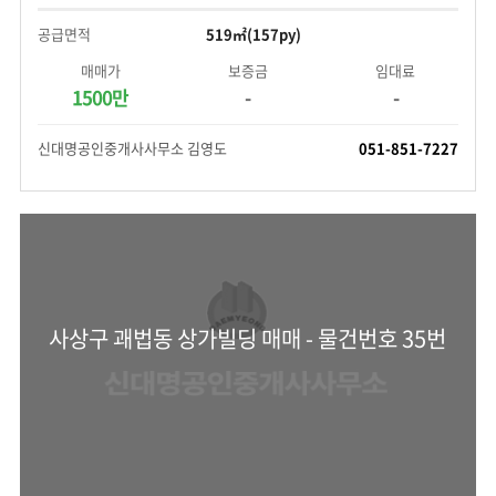
공급면적
519㎡(157py)
매매가
보증금
임대료
1500만
-
-
신대명공인중개사사무소 김영도
051-851-7227
사상구 괘법동 상가빌딩 매매 - 물건번호 35번