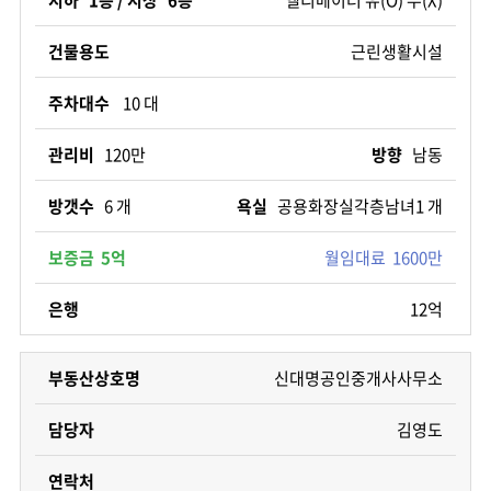
건물용도
근린생활시설
주차대수
10 대
관리비
120만
방향
남동
방갯수
6 개
욕실
공용화장실각층남녀1 개
보증금 5억
월임대료 1600만
은행
12억
부동산상호명
신대명공인중개사사무소
담당자
김영도
연락처