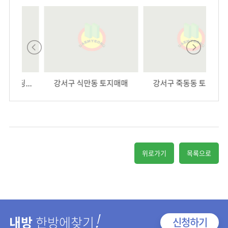
강서구 식만동 토지매매
강서구 죽동동 토지매매
연
위로가기
목록으로
!
내방
한방에찾기
신청하기