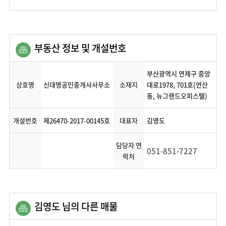
부동산 정보 및 개설번호
부산광역시 연제구 중앙
상호명
신대명공인중개사사무소
소재지
대로1978, 701호(연산
동, 뉴그랜드오피스텔)
개설번호
제26470-2017-00145호
대표자
김영도
담당자 연
051-851-7227
락처
김영도 님의 다른 매물