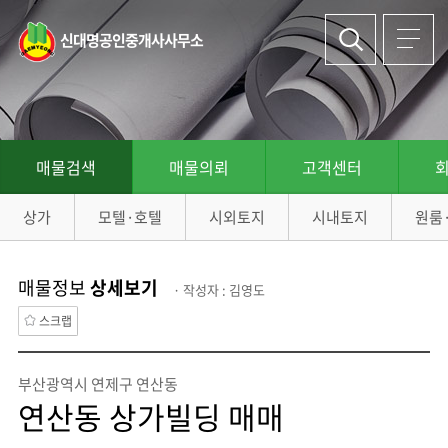
신대명공인중개사사무소
매물검색
매물의뢰
고객센터
상가
모텔·호텔
시외토지
시내토지
원룸
매물정보
상세보기
· 작성자 : 김영도
스크랩
부산광역시 연제구 연산동
연산동 상가빌딩 매매